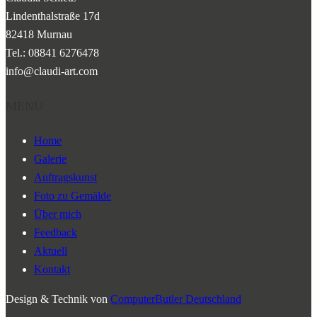
Lindenthalstraße 17d
82418 Murnau
Tel.: 08841 6276478
info@claudi-art.com
MENÜ
Home
Galerie
Auftragskunst
Foto zu Gemälde
Über mich
Feedback
Aktuell
Kontakt
Design & Technik von
ComputerButler Deutschland