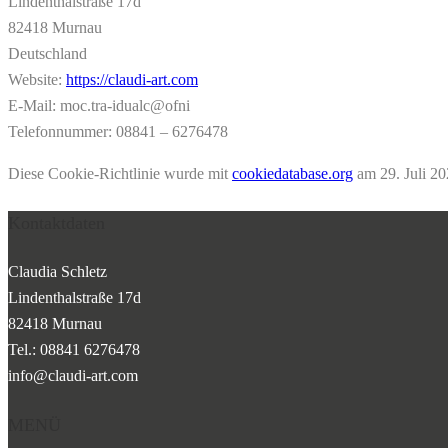
Lindenthalstraße 17d
82418 Murnau
Deutschland
Website:
https://claudi-art.com
E-Mail:
moc.tra-idualc@ofni
Telefonnummer: 08841 – 6276478
Diese Cookie-Richtlinie wurde mit
cookiedatabase.org
am 29. Juli 20
Kontaktdaten
Claudia Schletz
Lindenthalstraße 17d
82418 Murnau
Tel.: 08841 6276478
info@claudi-art.com
MENÜ