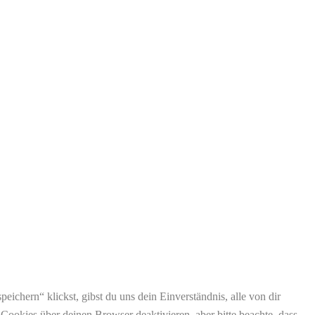
ichern“ klickst, gibst du uns dein Einverständnis, alle von dir
okies über deinen Browser deaktivieren, aber bitte beachte, dass