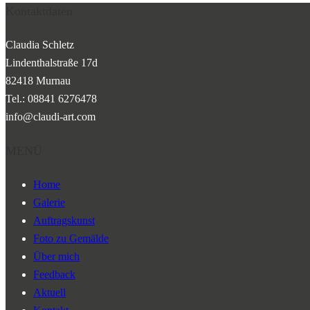
Kontaktdaten
Claudia Schletz
Lindenthalstraße 17d
82418 Murnau
Tel.: 08841 6276478
info@claudi-art.com
MENÜ
Home
Galerie
Auftragskunst
Foto zu Gemälde
Über mich
Feedback
Aktuell