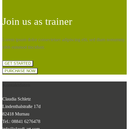
Join us as trainer
Lorem ipsum dolor consectetuer adipiscing elit, sed diam nonummy
nibh euismod tincidunt.
GET STARTED
PURCHASE NOW
Kontaktdaten
Claudia Schletz
Lindenthalstraße 17d
82418 Murnau
Tel.: 08841 6276478
info@claudi-art.com