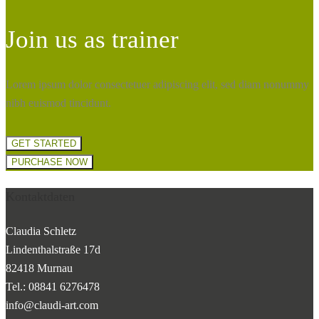
Join us as trainer
Lorem ipsum dolor consectetuer adipiscing elit, sed diam nonummy
nibh euismod tincidunt.
GET STARTED
PURCHASE NOW
Kontaktdaten
Claudia Schletz
Lindenthalstraße 17d
82418 Murnau
Tel.: 08841 6276478
info@claudi-art.com